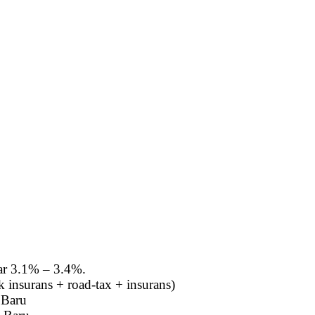
tar 3.1% – 3.4%.
insurans + road-tax + insurans)
 Baru