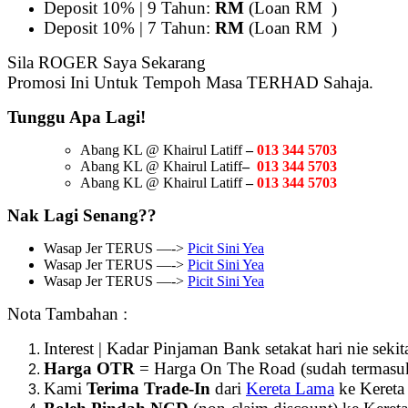
Deposit 10% | 9 Tahun:
RM
(Loan RM )
Deposit 10% | 7 Tahun:
RM
(Loan RM )
Sila ROGER Saya Sekarang
Promosi Ini Untuk Tempoh Masa TERHAD Sahaja.
Tunggu Apa Lagi!
Abang KL @ Khairul Latiff
–
013 344 5703
Abang KL @ Khairul Latiff
–
013 344 5703
Abang KL @ Khairul Latiff
–
013 344 5703
Nak Lagi Senang??
Wasap Jer TERUS —->
Picit Sini Yea
Wasap Jer TERUS —->
Picit Sini Yea
Wasap Jer TERUS —->
Picit Sini Yea
Nota Tambahan :
Interest | Kadar Pinjaman Bank setakat hari nie seki
Harga OTR
= Harga On The Road (sudah termasuk 
Kami
Terima Trade-In
dari
Kereta Lama
ke Kereta