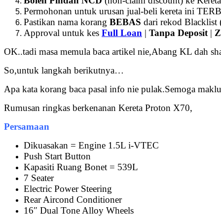
Boleh Pindah NCD
(non-claim discount) ke Kereta
Permohonan untuk urusan jual-beli kereta ini T
Pastikan nama korang
BEBAS
dari rekod Blacklist 
Approval untuk kes
Full Loan
|
Tanpa Deposit
|
Z
OK..tadi masa memula baca artikel nie,Abang KL dah sh
So,untuk langkah berikutnya…
Apa kata korang baca pasal info nie pulak.Semoga makl
Rumusan ringkas berkenanan Kereta Proton X70,
Persamaan
Dikuasakan = Engine 1.5L i-VTEC
Push Start Button
Kapasiti Ruang Bonet = 539L
7 Seater
Electric Power Steering
Rear Aircond Conditioner
16″ Dual Tone Alloy Wheels