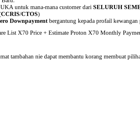
 Baru.
ERBUKA untuk mana-mana customer dari
SELURUH SEM
(
CCRIS
/
CTOS
)
ero Downpayment
bergantung kepada profail kewangan
are List X70 Price + Estimate Proton X70 Monthly Payme
umat tambahan nie dapat membantu korang membuat piliha