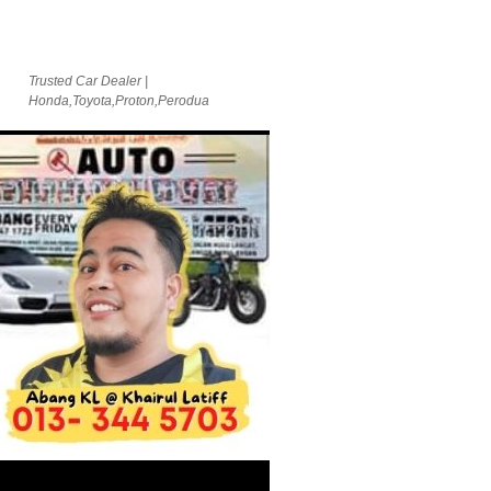
Trusted Car Dealer |
Honda,Toyota,Proton,Perodua