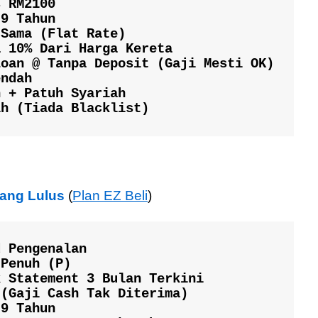
 RM2100

9 Tahun

Sama (Flat Rate)

 10% Dari Harga Kereta

oan @ Tanpa Deposit (Gaji Mesti OK)

ndah

 + Patuh Syariah

ih (Tiada Blacklist)
nang Lulus
(
Plan EZ Beli
)
 Pengenalan

Penuh (P)

 Statement 3 Bulan Terkini

(Gaji Cash Tak Diterima)

9 Tahun
