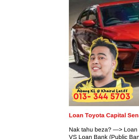
Loan Toyota Capital Se
Nak tahu beza? —> Loan 
VS Loan Bank (Public B