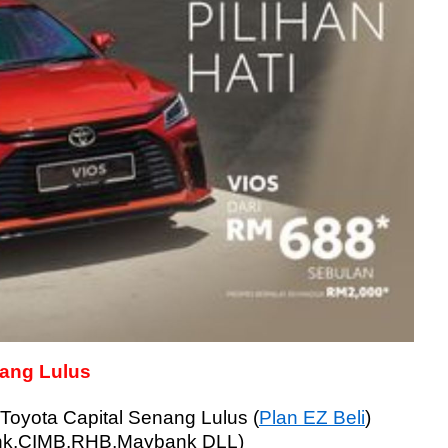
nang Lulus
Toyota Capital Senang
Lulus
(
Plan EZ Beli
)
ank,CIMB,RHB,Maybank DLL)