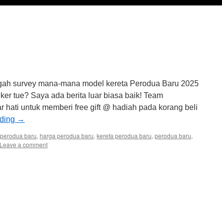
gah survey mana-mana model kereta Perodua Baru 2025
er tue? Saya ada berita luar biasa baik! Team
 hati untuk memberi free gift @ hadiah pada korang beli
ading
→
 perodua baru
,
harga perodua baru
,
kereta perodua baru
,
perodua baru
,
Leave a comment