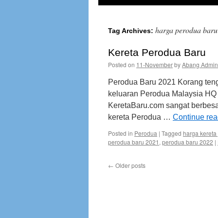
harga perodua baru
Tag Archives:
Kereta Perodua Baru
Posted on
11-November
by
Abang Admin
Perodua Baru 2021 Korang ten
keluaran Perodua Malaysia HQ k
KeretaBaru.com sangat berbesar
kereta Perodua …
Continue re
Posted in
Perodua
|
Tagged
harga kereta
perodua baru 2021
,
perodua baru 2022
|
←
Older posts