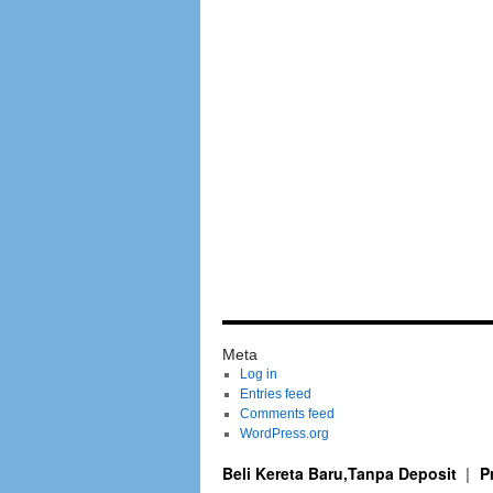
Meta
Log in
Entries feed
Comments feed
WordPress.org
Beli Kereta Baru,Tanpa Deposit
P