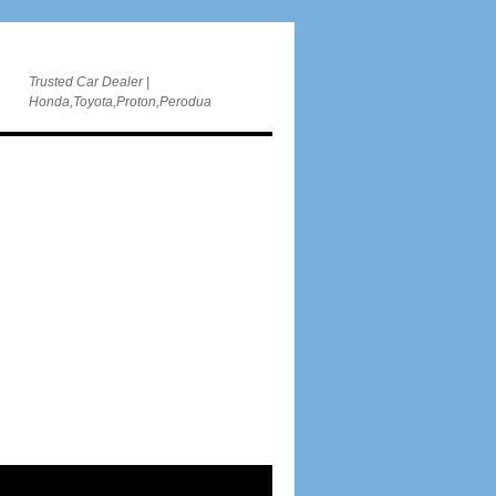
Trusted Car Dealer |
Honda,Toyota,Proton,Perodua