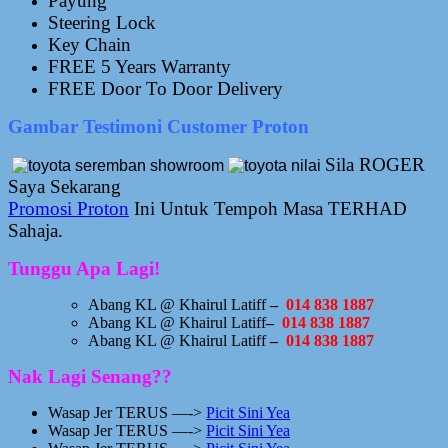
Payung
Steering Lock
Key Chain
FREE 5 Years Warranty
FREE Door To Door Delivery
Gambar Testimoni Customer Proton
Sila ROGER
Saya Sekarang
Promosi Proton
Ini Untuk Tempoh Masa TERHAD
Sahaja.
Tunggu Apa Lagi!
Abang KL @ Khairul Latiff
–
014 838 1887
Abang KL @ Khairul Latiff
–
014 838 1887
Abang KL @ Khairul Latiff
–
014 838 1887
Nak Lagi Senang??
Wasap Jer TERUS —->
Picit Sini Yea
Wasap Jer TERUS —->
Picit Sini Yea