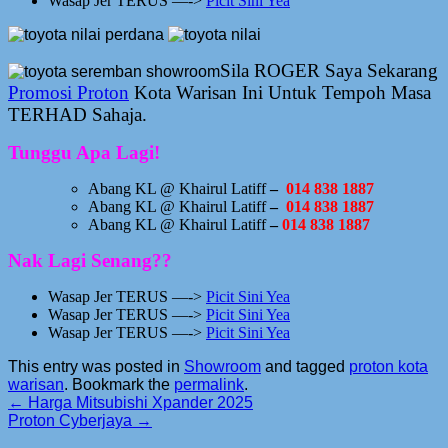
Wasap Jer TERUS —->
Picit Sini Yea
Sila ROGER Saya Sekarang
Promosi Proton
Kota Warisan Ini Untuk Tempoh Masa
TERHAD Sahaja.
Tunggu Apa Lagi!
Abang KL @ Khairul Latiff
–
014 838 1887
Abang KL @ Khairul Latiff
–
014 838 1887
Abang KL @ Khairul Latiff
–
014 838 1887
Nak Lagi Senang??
Wasap Jer TERUS —->
Picit Sini Yea
Wasap Jer TERUS —->
Picit Sini Yea
Wasap Jer TERUS —->
Picit Sini Yea
This entry was posted in
Showroom
and tagged
proton kota
warisan
. Bookmark the
permalink
.
←
Harga Mitsubishi Xpander 2025
Proton Cyberjaya
→