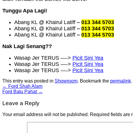
Tunggu Apa Lagi!
Abang KL @ Khairul Latiff
–
013 344 5703
Abang KL @ Khairul Latiff
–
013 344 5703
Abang KL @ Khairul Latiff
–
013 344 5703
Nak Lagi Senang??
Wasap Jer TERUS —->
Picit Sini Yea
Wasap Jer TERUS —->
Picit Sini Yea
Wasap Jer TERUS —->
Picit Sini Yea
This entry was posted in
Showroom
. Bookmark the
permalink
.
←
Ford Shah Alam
Ford Batu Pahat
→
Leave a Reply
Your email address will not be published.
Required fields are