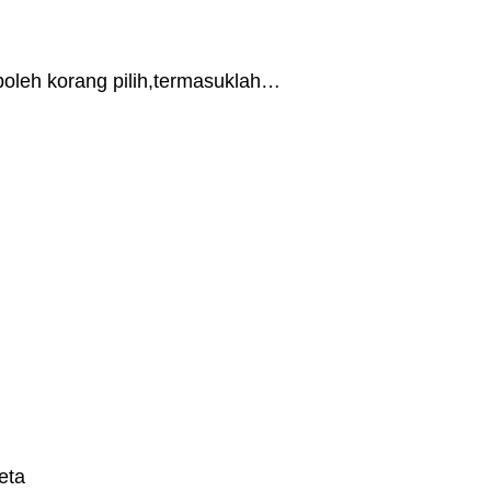
boleh korang pilih,termasuklah…
eta