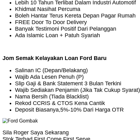
Lebih 10 Tahun Terlibat Dalam Industri Automotif
Khidmat Nasihat Percuma
Boleh Hantar Terus Kereta Depan Pagar Rumah
FREE Door To Door Delivery
Banyak Testimoni Positif Dari Pelanggan
Ada Islamic Loan + Patuh Syariah
Jom Semak Kelayakan Loan Ford Baru
Salinan IC (Depan/Belakang)
Wajib Ada Lesen Penuh (P)
Slip Gaji & Bank Statement 3 Bulan Terkini
Wajib Sediakan Penjamin (Jika Tak Cukup Syarat)
Nama Bersih (Tiada Blacklist)
Rekod CCRIS & CTOS Kena Cantik
Deposit Biasanya,5%-10% Dari Harga OTR
Sila Roger Saya Sekarang
Stok Terhad.First Come,First Serve.