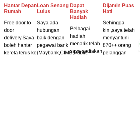
Hantar Depan
Loan Senang
Dapat
Dijamin Puas
Rumah
Lulus
Banyak
Hati
Hadiah
Free door to
Saya ada
Sehingga
Pelbagai
door
hubungan
kini,saya telah
hadiah
delivery.Saya
baik dengan
menyantuni
menarik telah
boleh hantar
pegawai bank
870++ orang
saya sediakan
kereta terus ke
(Maybank,CIMB,Public
pelanggan
termasuk
rumah @
Bank
beli kereta
petrol,payung,voucher
ofis.Servis 1
DLL).Loan
baru.Alhamdulil
tinted &
Malaysia.On X
processing 3-5
yang rekomen
goodies bag.
On?
hari bekerja.
kat
kengkawan &
repeat order.
Wasap Sekarang